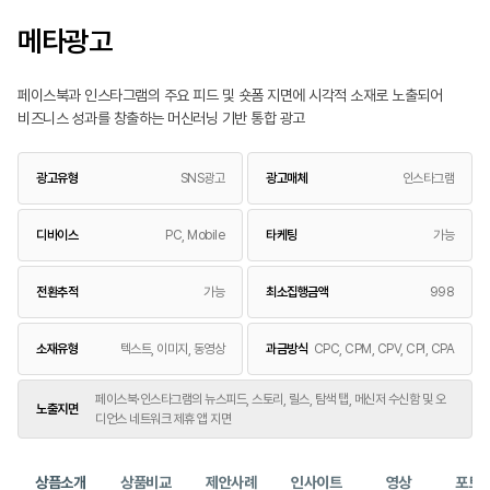
메타광고
페이스북과 인스타그램의 주요 피드 및 숏폼 지면에 시각적 소재로 노출되어
비즈니스 성과를 창출하는 머신러닝 기반 통합 광고
광고유형
SNS광고
광고매체
인스타그램
디바이스
PC, Mobile
타케팅
가능
전환추적
가능
최소집행금액
998
소재유형
텍스트, 이미지, 동영상
과금방식
CPC, CPM, CPV, CPI, CPA
페이스북·인스타그램의 뉴스피드, 스토리, 릴스, 탐색 탭, 메신저 수신함 및 오
노출지면
디언스 네트워크 제휴 앱 지면
상픔소개
상품비교
제안사례
인사이트
영상
포트