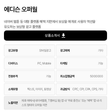
에디슨 오퍼월
네이버 웹툰 등 대형 플랫폼 혜택 지면에서 보상을 매개로 사용자 액션을
유도하는 보상형 광고 플랫폼
상품소개서
광고유형
모바일광고
광고매체
기타
디바이스
PC, Mobile
타케팅
가능
전환추적
가능
최소집행금액
5000000
소재유형
텍스트, 이미지, 동영상
과금방식
CPC, CPI, CPA, CPS, 기타
제휴 매체사(네이버웹툰, T멤버십 등) 앱 내 '무료 충전소' 또는 '혜택' 탭 내 리
노출지면
스트 형태의 오퍼월 지면